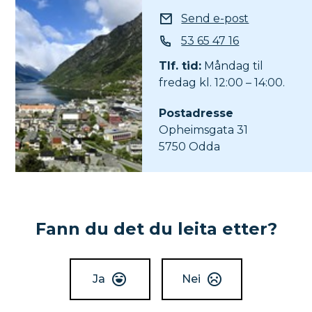
E-post
Send e-post
Telefon
53 65 47 16
Tlf. tid:
Måndag til
fredag kl. 12:00 – 14:00.
Postadresse
Opheimsgata 31
5750 Odda
Fann du det du leita etter?
Ja
Nei