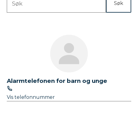
Søk
S
ø
R
k
e
e
t
s
e
u
k
l
s
t
t
Alarmtelefonen for barn og unge
a
T
e
t
Vis telefonnummer
l
e
f
o
n