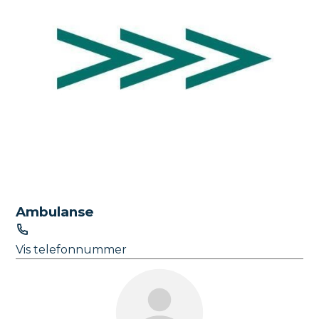
Ambulanse
T
e
Vis telefonnummer
l
e
f
o