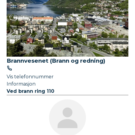
Brannvesenet (Brann og redning)
T
e
Vis telefonnummer
l
Informasjon
e
Ved brann ring 110
f
o
n