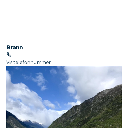
Brann
T
e
Vis telefonnummer
l
e
f
o
n