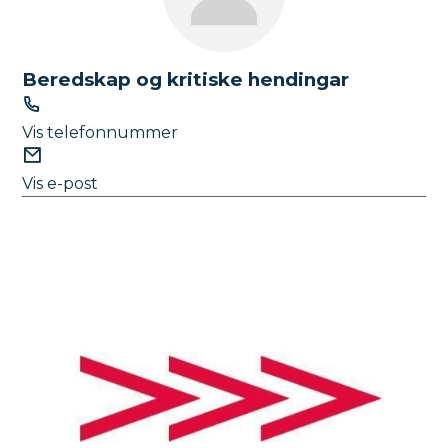
n
Beredskap og kritiske hendingar
T
e
Vis telefonnummer
l
E
e
-
Vis e-post
f
p
o
o
n
s
t