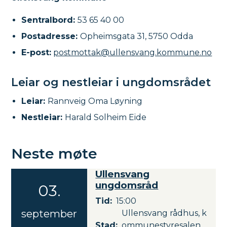
Sentralbord:
53 65 40 00
Postadresse:
Opheimsgata 31, 5750 Odda
E-post:
postmottak@ullensvang.kommune.no
Leiar og nestleiar i ungdomsrådet
Leiar:
Rannveig Oma Løyning
Nestleiar:
Harald Solheim Eide
Neste møte
Ullensvang
M
-
ungdomsråd
03
.
0
ø
Tid
15:00
3
t
september
Ullensvang rådhus, k
.
Stad
ommunestyresalen