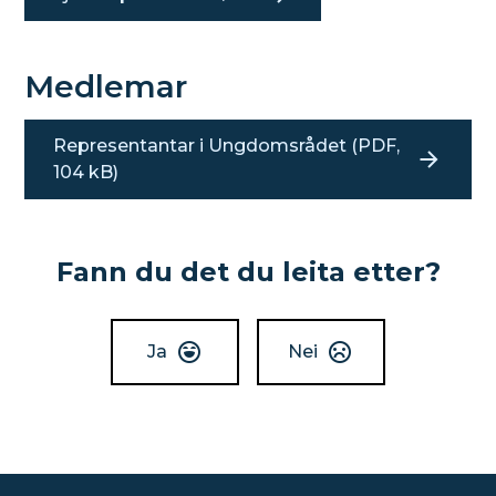
b
e
r
2
Medlemar
0
2
6
Representantar i Ungdomsrådet
(PDF,
104 kB)
Fann du det du leita etter?
Ja
Nei