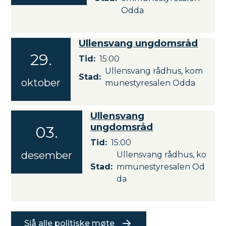
e
s
Odda
e
p
p
l
t
a
-
Ullensvang ungdomsråd
e
2
n
29
.
m
Tid
15:00
9
b
Ullensvang rådhus, kom
.
Stad
e
oktober
munestyresalen Odda
o
r
k
2
t
0
Ullensvang
o
2
-
ungdomsråd
03
.
b
6
0
e
Tid
15:00
3
r
desember
Ullensvang rådhus, ko
.
2
Stad
mmunestyresalen Od
d
0
da
e
2
s
6
e
m
Sjå alle politiske møte