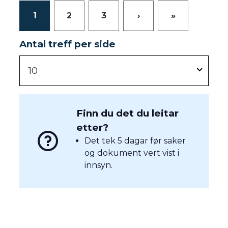
1
2
3
›
»
Antal treff per side
10
Finn du det du leitar
etter?
Det tek 5 dagar før saker
og dokument vert vist i
innsyn.