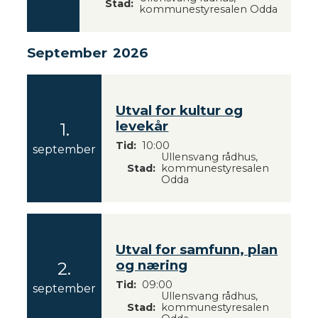
Stad
0
t
kommunestyresalen Odda
2
a
6
t
September
2026
s
i
d
Utval for kultur og
levekår
1.
e
2
Tid
10:00
m
september
Ullensvang rådhus,
0
e
Stad
kommunestyresalen
2
Odda
d
6
m
ø
t
Utval for samfunn, plan
og næring
2.
e
2
Tid
09:00
r
september
Ullensvang rådhus,
0
Stad
kommunestyresalen