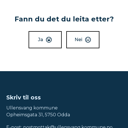
Fann du det du leita etter?
Ja
Nei
Skriv til oss
Ullensvang kommune
Opheimsgata 31, 5750 Odda
E-post:
postmottak@ullensvang.kommune.no