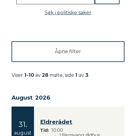
Søk i politiske saker
Åpne filter
Viser
1-10
av
28
møte, side
1
av
3
August
2026
R
e
s
Eldrerådet
u
31.
Tid
10:00
l
2
august
Ullensvang rådhus,