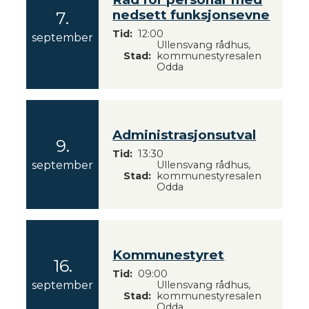
nedsett funksjonsevne
7.
2
Tid
12:00
september
Ullensvang rådhus,
0
Stad
kommunestyresalen
2
Odda
6
Administrasjonsutval
9.
Tid
13:30
2
september
Ullensvang rådhus,
Stad
kommunestyresalen
0
Odda
2
6
Kommunestyret
16.
Tid
09:00
2
september
Ullensvang rådhus,
Stad
kommunestyresalen
0
Odda