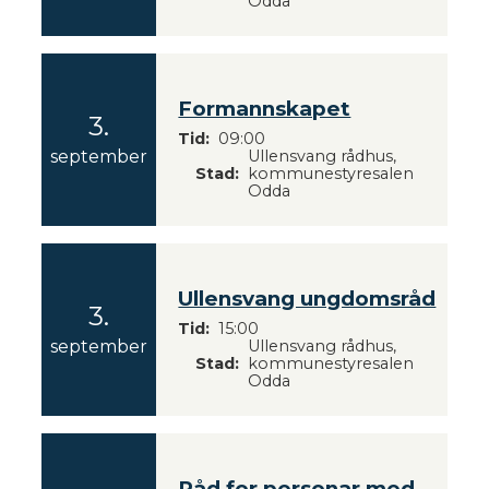
2
Odda
6
Formannskapet
3.
Tid
09:00
2
september
Ullensvang rådhus,
Stad
kommunestyresalen
0
Odda
2
6
Ullensvang ungdomsråd
3.
Tid
15:00
2
september
Ullensvang rådhus,
Stad
kommunestyresalen
0
Odda
2
6
Råd for personar med