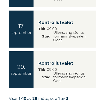
2
6
Kontrollutvalet
17.
Tid
09:00
2
september
Ullensvang rådhus,
Stad
formannskapsalen
0
Odda
2
6
Kontrollutvalet
29.
Tid
09:00
2
september
Ullensvang rådhus,
Stad
formannskapsalen
0
Odda
2
6
Viser
1-10
av
28
møte, side
1
av
3