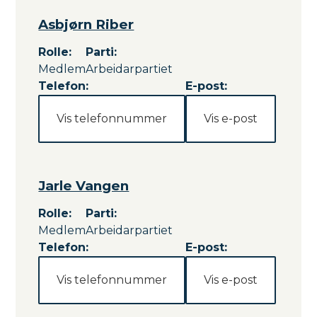
M
0
Asbjørn Riber
2
e
6
Rolle
:
Parti
:
d
Medlem
Arbeidarpartiet
l
Telefon:
E-post:
e
m
Vis telefonnummer
Vis e-post
m
e
r
Jarle Vangen
Rolle
:
Parti
:
Medlem
Arbeidarpartiet
Telefon:
E-post:
Vis telefonnummer
Vis e-post