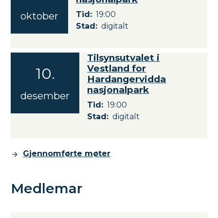
ø
2
t
Tid
19:00
oktober
2
Stad
digitalt
e
.
o
p
k
l
Tilsynsutvalet i
t
Vestland for
a
10
.
o
Hardangervidda
n
b
-
nasjonalpark
e
desember
1
Tid
19:00
r
0
2
Stad
digitalt
.
0
d
2
e
6
s
Gjennomførte møter
e
m
Medlemar
b
e
r
2