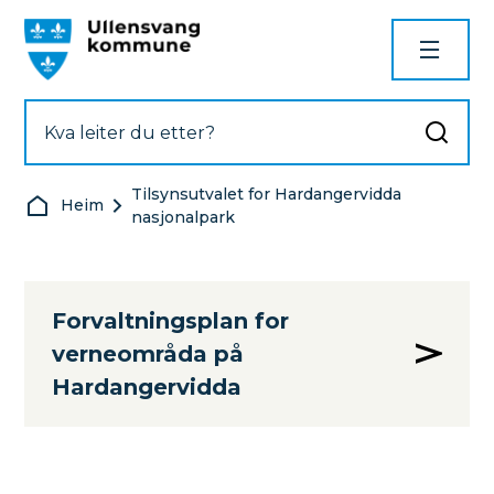
Ullensvang kommune
Tilsynsutvalet for Hardangervidda
Du er her:
Heim
nasjonalpark
Forvaltningsplan for
verneområda på
Hardangervidda