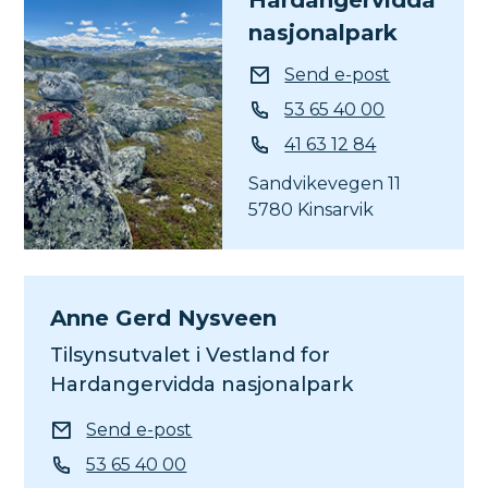
Hardangervidda
nasjonalpark
E-post
Send e-post
Telefon
53 65 40 00
Mobil
41 63 12 84
Sandvikevegen 11
5780 Kinsarvik
Anne Gerd Nysveen
Tilsynsutvalet i Vestland for
Hardangervidda nasjonalpark
E-post
Send e-post
Telefon
53 65 40 00