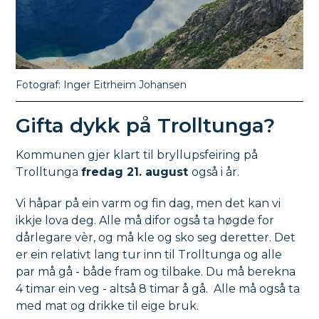
Inger Eitrheim Johansen
Gifta dykk på Trolltunga?
Kommunen gjer klart til bryllupsfeiring på
Trolltunga
fredag 21. august
også i år.
Vi håpar på ein varm og fin dag, men det kan vi
ikkje lova deg. Alle må difor også ta høgde for
dårlegare vèr, og må kle og sko seg deretter. Det
er ein relativt lang tur inn til Trolltunga og alle
par må gå - både fram og tilbake. Du må berekna
4 timar ein veg - altså 8 timar å gå. Alle må også ta
med mat og drikke til eige bruk.