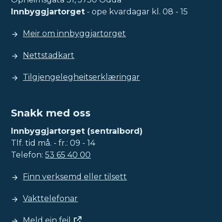
Innbyggjartorget
- ope kvardagar kl. 08 - 15
Meir om innbyggjartorget
Nettstadkart
Tilgjengelegheitserklæringar
Snakk med oss
Innbyggjartorget (sentralbord)
Tlf. tid må. - fr.: 09 - 14
Telefon:
53 65 40 00
Finn verksemd eller tilsett
Vakttelefonar
Meld ein feil