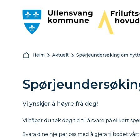
Ullensvang kommune
Friluftshovudst
Du er her:
Heim
Aktuelt
Spørjeundersøking om hytt
Spørjeundersøkin
Vi ynskjer å høyre frå deg!
Vi håpar du tek deg tid til å svare på ei kort
Svara dine hjelper oss med å gjera tilbodet vårt