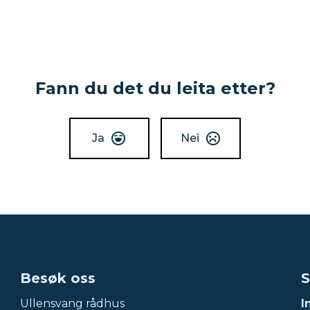
Fann du det du leita etter?
Ja
Nei
Besøk oss
S
Ullensvang rådhus
I