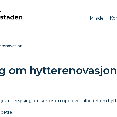
Mi side
Kon
aden
erenovasjon
g om hytterenovasjon
 spørjeundersøking om korleis du opplever tilbodet om h
 betre.