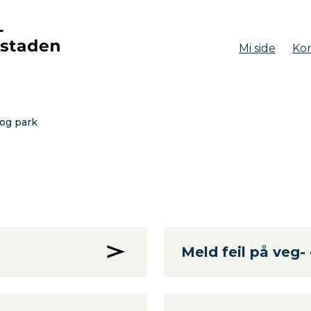
Mi side
Kon
aden
og park
Meld feil på veg-