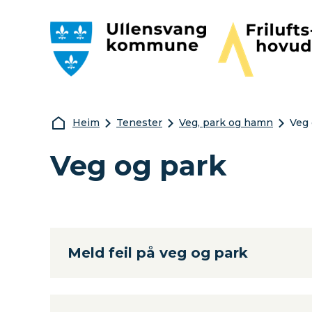
Ullensvang kommune
Friluftshovudst
Du er her:
Heim
Tenester
Veg, park og hamn
Veg 
Veg og park
Meld feil på veg og park