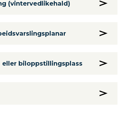
ng (vintervedlikehald)
beidsvarslingsplanar
eller biloppstillingsplass