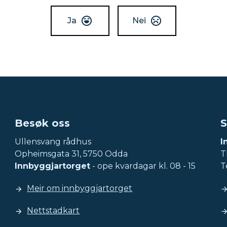
Ja
Nei
Besøk oss
S
Ullensvang rådhus
I
Opheimsgata 31, 5750 Odda
Tl
Innbyggjartorget
- ope kvardagar kl. 08 - 15
T
Meir om innbyggjartorget
Nettstadkart