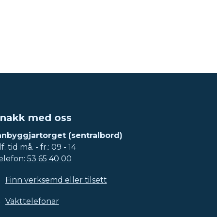
nakk med oss
nnbyggjartorget (sentralbord)
f. tid må. - fr.: 09 - 14
elefon:
53 65 40 00
Finn verksemd eller tilsett
Vakttelefonar