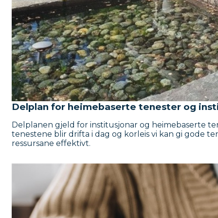
Delplan for heimebaserte tenester og ins
Delplanen gjeld for institusjonar og heimebaserte te
tenestene blir drifta i dag og korleis vi kan gi gode t
ressursane effektivt.