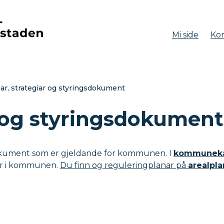
Mi side
Kon
aden
ar, strategiar og styringsdokument
r og styringsdokument
sdokument som er gjeldande for kommunen. I
kommuneka
ar i kommunen.
Du finn og reguleringplanar på
arealpla