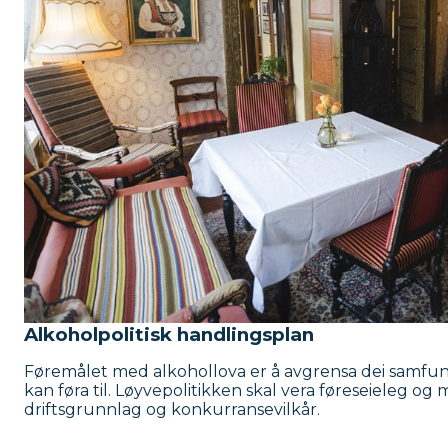
Alkoholpolitisk handlingsplan
Føremålet med alkohollova er å avgrensa dei samfun
kan føra til. Løyvepolitikken skal vera føreseieleg o
driftsgrunnlag og konkurransevilkår.