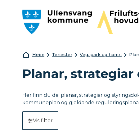
Ullensvang kommune
Friluftshovudst
Du er her:
Heim
Tenester
Veg, park og hamn
Plan
Planar, strategia
Her finn du dei planar, strategiar og styring
kommuneplan og gjeldande reguleringsplan
Vis filter