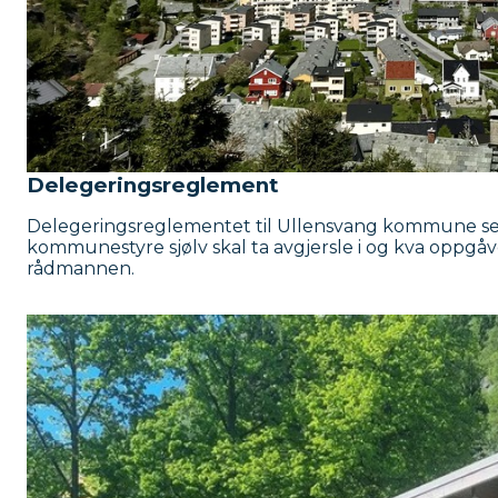
Delegeringsreglement
Delegeringsreglementet til Ullensvang kommune se
kommunestyre sjølv skal ta avgjersle i og kva oppgåve
rådmannen.