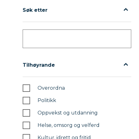
Filter
Filter
Søk etter
Søk etter
Tilhøyrande
Tilhøyrande
Overordna
Politikk
Oppvekst og utdanning
Helse, omsorg og velferd
Kultur, idrett og fritid