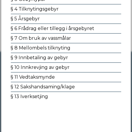
§ 4 Tilknytingsgebyr
§ 5 Årsgebyr
Ja
Nei
§ 6 Frådrag eller tillegg i årsgebyret
§ 7 Om bruk av vassmålar
§ 8 Mellombels tilknyting
§ 9 Innbetaling av gebyr
§ 10 Innkrevjing av gebyr
§ 11 Vedtaksmynde
Skriv til oss
§ 12 Sakshandsaming/klage
Ullensvang kommune
§ 13 Iverksetjing
Opheimsgata 31, 5750 Odda
E-post:
postmottak@ullensvang.kommune.no
Organisasjonsnummer: 920 500 633
Kontonummer: 3208 28 25354