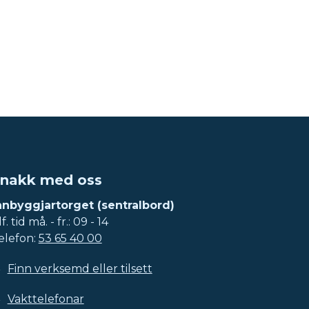
nakk med oss
nnbyggjartorget (sentralbord)
f. tid må. - fr.: 09 - 14
elefon:
53 65 40 00
Finn verksemd eller tilsett
Vakttelefonar