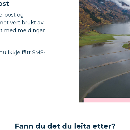
ost
e-post og
emet vert brukt av
lt med meldingar
du ikkje fått SMS-
Fann du det du leita etter?