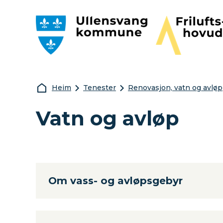
Ullensvang kommune
Friluftshovudst
Du er her:
Heim
Tenester
Renovasjon, vatn og avløp
Vatn og avløp
Om vass- og avløpsgebyr