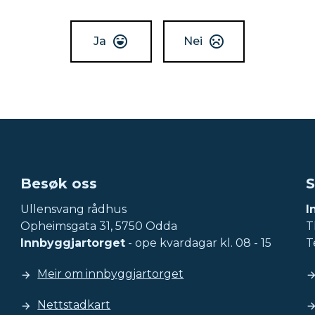
Ja
Nei
Besøk oss
S
Ullensvang rådhus
I
Opheimsgata 31, 5750 Odda
Tl
Innbyggjartorget
- ope kvardagar kl. 08 - 15
T
Meir om innbyggjartorget
Nettstadkart