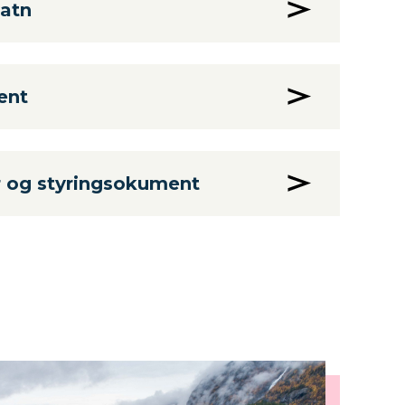
vatn
ent
er og styringsokument