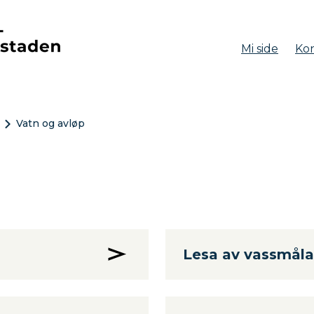
Mi side
Kon
aden
Vatn og avløp
Lesa av vassmåla