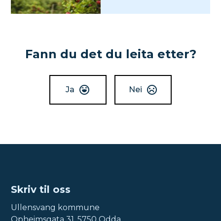
Fann du det du leita etter?
Ja
Nei
Skriv til oss
Ullensvang kommune
Opheimsgata 31, 5750 Odda