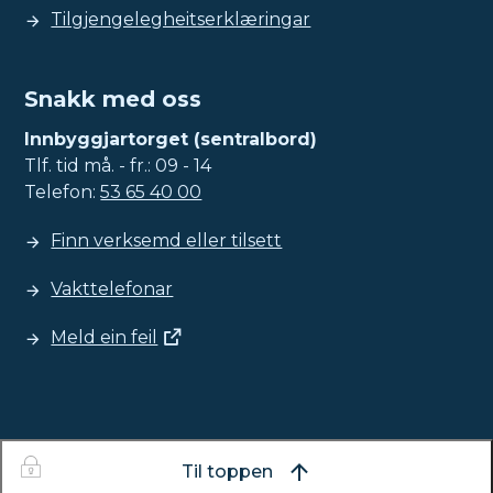
Tilgjengelegheitserklæringar
Snakk med oss
Innbyggjartorget (sentralbord)
Tlf. tid må. - fr.: 09 - 14
Telefon:
53 65 40 00
Finn verksemd eller tilsett
Vakttelefonar
Meld ein feil
Til toppen
I