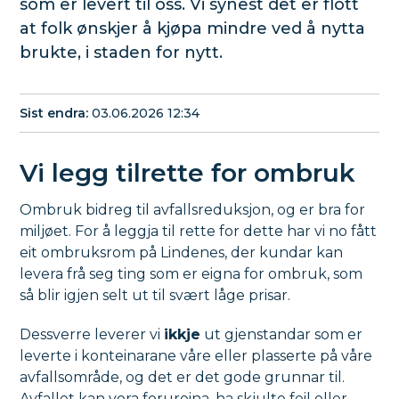
som er levert til oss. Vi synest det er flott
at folk ønskjer å kjøpa mindre ved å nytta
brukte, i staden for nytt.
Sist endra
03.06.2026 12:34
Vi legg tilrette for ombruk
Ombruk bidreg til avfallsreduksjon, og er bra for
miljøet. For å leggja til rette for dette har vi no fått
eit ombruksrom på Lindenes, der kundar kan
levera frå seg ting som er eigna for ombruk, som
så blir igjen selt ut til svært låge prisar.
Dessverre leverer vi
ikkje
ut gjenstandar som er
leverte i konteinarane våre eller plasserte på våre
avfallsområde, og det er det gode grunnar til.
Avfallet kan vera forureina, ha skjulte feil eller