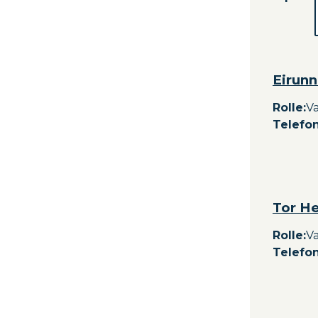
Eirun
Rolle
:
V
Telefon
Tor H
Rolle
:
V
Telefon