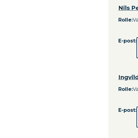
Nils P
Rolle
:
V
E-post:
Ingvil
Rolle
:
V
E-post: