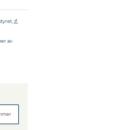
styret,
jf.
mer av
ummer