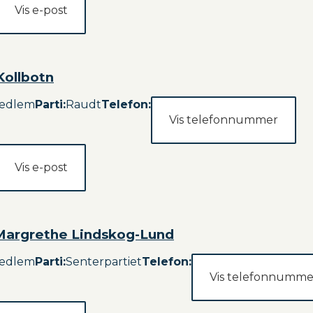
Vis e-post
Kollbotn
edlem
Parti
:
Raudt
Telefon:
Vis telefonnummer
Vis e-post
-Margrethe Lindskog-Lund
edlem
Parti
:
Senterpartiet
Telefon:
Vis telefonnumme