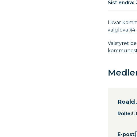
Sist endra
I kvar komm
valglova
§4-
Valstyret b
kommunesty
Medle
M
Roald
e
Rolle
:
Ut
d
l
e
E-post: