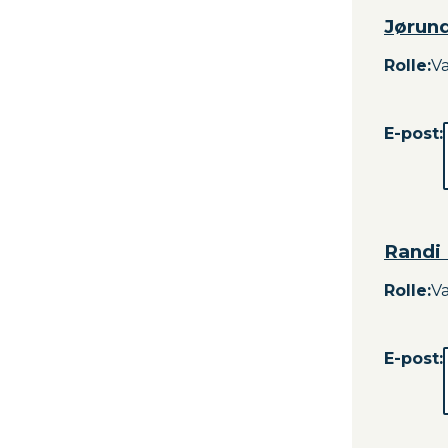
Jørun
Rolle
:
V
E-post:
Randi 
Rolle
:
V
E-post: