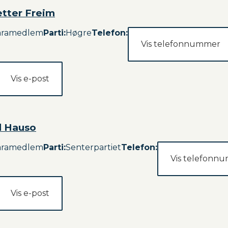
etter Freim
aramedlem
Parti
:
Høgre
Telefon:
Vis telefonnummer
Vis e-post
d Hauso
aramedlem
Parti
:
Senterpartiet
Telefon:
Vis telefonn
Vis e-post