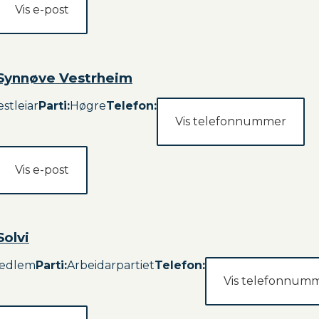
Vis e-post
 Synnøve Vestrheim
stleiar
Parti
:
Høgre
Telefon:
Vis telefonnummer
Vis e-post
Solvi
edlem
Parti
:
Arbeidarpartiet
Telefon:
Vis telefonnum