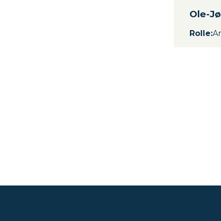
Ole-Jø
Rolle
:
A