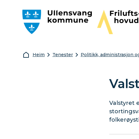
Ullensvang kommune
Friluftshovudst
Du er her:
Heim
Tenester
Politikk, administrasjon 
Vals
Valstyret
stortingsv
folkerøyst