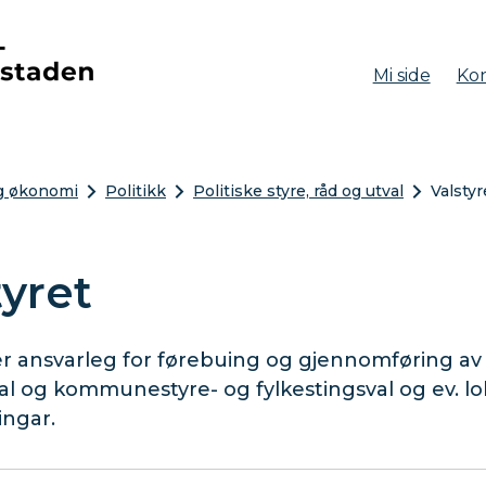
Mi side
Kon
aden
og økonomi
Politikk
Politiske styre, råd og utval
Valstyr
tyret
 er ansvarleg for førebuing og gjennomføring av
al og kommunestyre- og fylkestingsval og ev. lo
ingar.