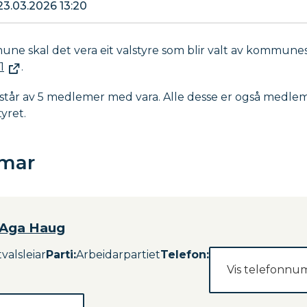
23.03.2026 13:20
une skal det vera eit valstyre som blir valt av kommune
1
.
estår av 5 medlemer med vara. Alle desse er også medle
ret.
mar
 Aga Haug
valsleiar
Parti
:
Arbeidarpartiet
Telefon:
Vis telefonn