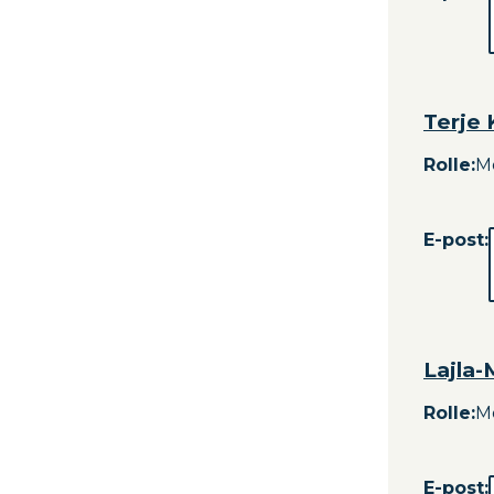
Terje 
Rolle
:
M
E-post:
Lajla
Rolle
:
M
E-post: