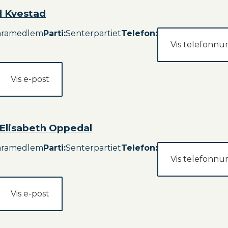
d Kvestad
aramedlem
Parti
:
Senterpartiet
Telefon:
Vis telefonn
Vis e-post
Elisabeth Oppedal
aramedlem
Parti
:
Senterpartiet
Telefon:
Vis telefonn
Vis e-post