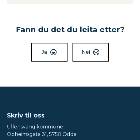
Fann du det du leita etter?
Ja
Nei
Skriv til oss
Ullensvang kommune
Opheimsgata 31, 5750 Odda