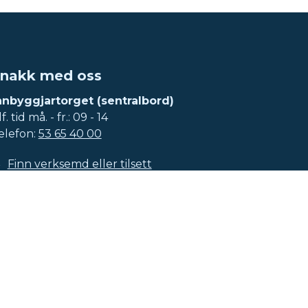
nakk med oss
nnbyggjartorget (sentralbord)
f. tid må. - fr.: 09 - 14
elefon:
53 65 40 00
Finn verksemd eller tilsett
Vakttelefonar
Meld ein feil