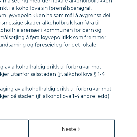
målsetjing med den lokale alkoholpolitikken
t i alkohollova sin føremålsparagraf.
 løyvepolitikken ha som mål å avgrensa dei
smessige skader alkoholbruk kan føra til.
lkoholfrie arenaer i kommunen for barn og
 målsetjing å føra løyvepolitikk som fremmer
andsaming og føreseieleg for det lokale
g av alkoholhaldig drikk til forbrukar mot
kjer utanfor salsstaden (jf. alkohollova § 1-4
ging av alkoholhaldig drikk til forbrukar mot
kjer på staden (jf. alkohollova 1-4 andre ledd).
Neste