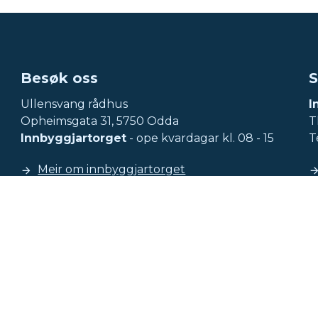
Besøk oss
S
Ullensvang rådhus
I
Opheimsgata 31, 5750 Odda
Tl
Innbyggjartorget
- ope kvardagar kl. 08 - 15
T
Meir om innbyggjartorget
Nettstadkart
Tilgjengelegheitserklæringar