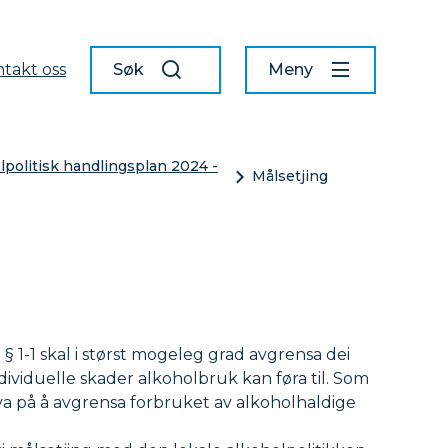
takt oss
Søk
Meny
lpolitisk handlingsplan 2024 -
Målsetjing
 § 1-1 skal i størst mogeleg grad avgrensa dei
viduelle skader alkoholbruk kan føra til. Som
lova på å avgrensa forbruket av alkoholhaldige