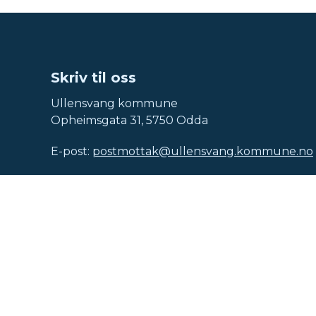
Skriv til oss
Ullensvang kommune
Opheimsgata 31, 5750 Odda
E-post:
postmottak@ullensvang.kommune.no
Organisasjonsnummer: 920 500 633
Kontonummer: 3208 28 25354
Kommunenummer: 4618
Sende faktura til Ullensvang kommune