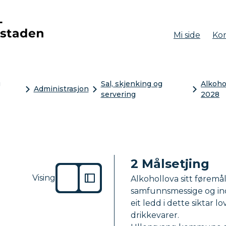
Mi side
Kon
aden
g
Sal, skjenking og
Alkoho
Administrasjon
servering
2028
2 Målsetjing
Vising
Alkohollova sitt føremål
samfunnsmessige og indi
eit ledd i dette siktar 
drikkevarer.