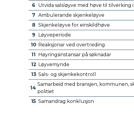
6
Utvida salsløyve med høve til tilverking
7
Ambulerande skjenkeløyve
8
Skjenkeløyve for einskildhøve
9
Løyveperiode
10
Reaksjonar ved overtreding
11
Høyringsinstansar på søknadar
12
Løyvemynde
13
Sals- og skjenkekontroll
Samarbeid med bransjen, kommunen, sk
14
politiet
15
Samandrag konklusjon