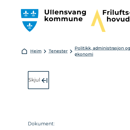
Ullensvang kommune
Friluftshovudst
Politikk, administrasjon o
Du er her:
Heim
Tenester
økonomi
Skjul
Dokument
: