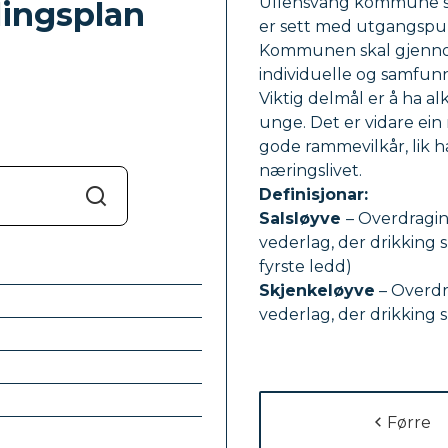
Ullensvang kommune si 
lingsplan
er sett med utgangspunk
Kommunen skal gjennom
individuelle og samfunn
Viktig delmål er å ha a
unge. Det er vidare ein
gode rammevilkår, lik h
næringslivet.
Definisjonar:
Søk
Salsløyve
– Overdragin
vederlag, der drikking s
fyrste ledd)
Skjenkeløyve
– Overdra
vederlag, der drikking s
Førre