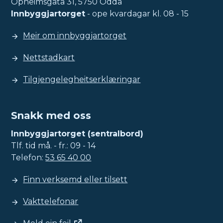
Opheimsgata 31, 5750 Odda
Innbyggjartorget
- ope kvardagar kl. 08 - 15
Meir om innbyggjartorget
Nettstadkart
Tilgjengelegheitserklæringar
Snakk med oss
Innbyggjartorget (sentralbord)
Tlf. tid må. - fr.: 09 - 14
Telefon:
53 65 40 00
Finn verksemd eller tilsett
Vakttelefonar