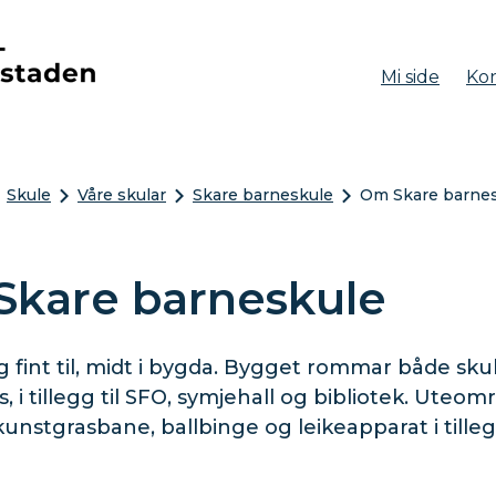
Mi side
Kon
aden
Skule
Våre skular
Skare barneskule
Om Skare barne
kare barneskule
g fint til, midt i bygda. Bygget rommar både sku
 i tillegg til SFO, symjehall og bibliotek. Uteom
unstgrasbane, ballbinge og leikeapparat i tillegg 