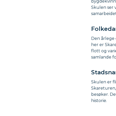
bygdekvinne
Skulen ser 
samarbeidet
Folkeda
Den årlege o
her er Skar
flott og var
samlande fo
Stadsnam
Skulen er fl
Skareturen,
besøker. De
historie.