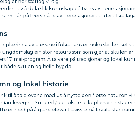
lag er her særleg viktig.
verdien av å dela slik kunnskap på tvers av generasjona
 som går på tvers både av generasjonar og dei ulike laga
ns
pplæringa av elevane i folkedans er noko skulen set stor
e ungdomslag ein stor ressurs som som gjer at skulen årl
iert 17. mai-program. Å ta vare på tradisjonar og lokal ku
r både skulen og heile bygda.
n og lokal historie
ink til å ta elevane med ut å nytte den flotte naturen vi 
 Gamlevegen, Sunderlø og lokale leikeplassar er stader 
tte er med på å gjere elevar bevisste på lokale stadnamn