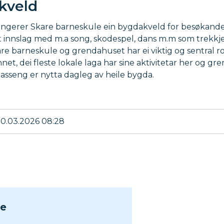
kveld
rangerer Skare barneskule ein bygdakveld for besøkande
lt innslag med m.a song, skodespel, dans m.m som trekkje
are barneskule og grendahuset har ei viktig og sentral rol
et, dei fleste lokale laga har sine aktivitetar her og gr
asseng er nytta dagleg av heile bygda.
10.03.2026 08:28
le