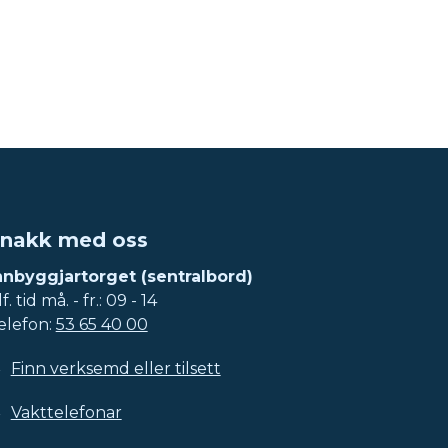
nakk med oss
nnbyggjartorget (sentralbord)
f. tid må. - fr.: 09 - 14
elefon:
53 65 40 00
Finn verksemd eller tilsett
Vakttelefonar