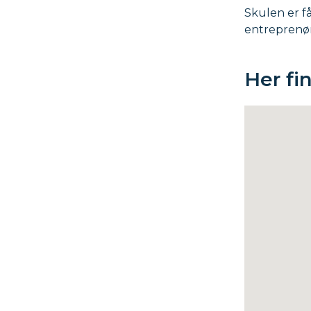
Skulen er f
entreprenør
Her fi