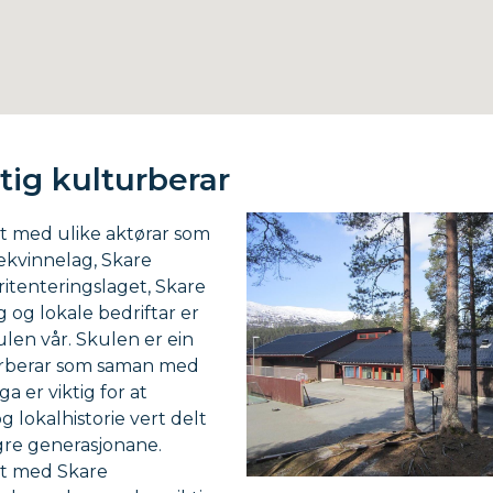
ktig kulturberar
 med ulike aktørar som
kvinnelag, Skare
oritenteringslaget, Skare
og lokale bedriftar er
kulen vår. Skulen er ein
urberar som saman med
ga er viktig for at
og lokalhistorie vert delt
re generasjonane.
t med Skare