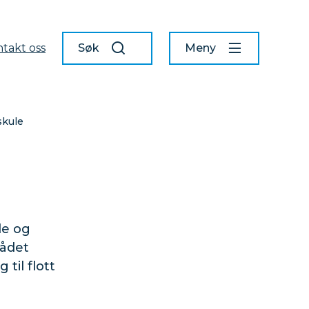
takt oss
Søk
Meny
skule
le og
rådet
til flott