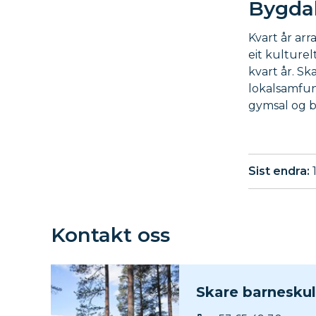
Bygda
Kvart år ar
eit kulture
kvart år. Sk
lokalsamfunn
gymsal og b
Sist endra
Kontakt oss
Skare barnesku