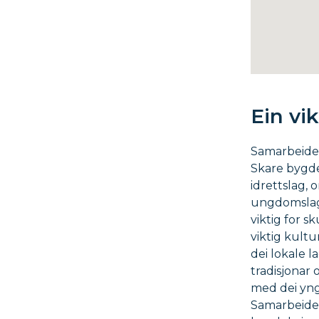
Ein vi
Samarbeidet
Skare bygde
idrettslag, 
ungdomslag 
viktig for s
viktig kult
dei lokale la
tradisjonar 
med dei yng
Samarbeide