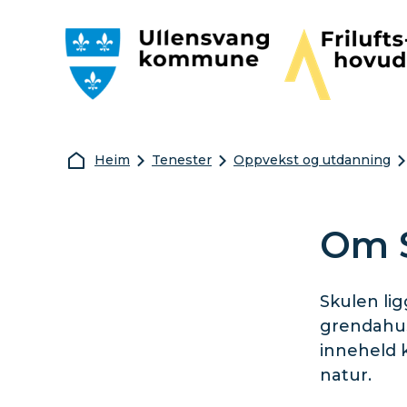
Ullensvang kommune
Friluftshovudst
Du er her:
Heim
Tenester
Oppvekst og utdanning
Om S
Skulen lig
grendahus,
inneheld k
natur.