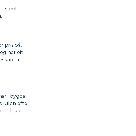
ne. Samt
.
 pris på,
eg har eit
nnskap er
har i bygda,
skulen ofte
 og lokal