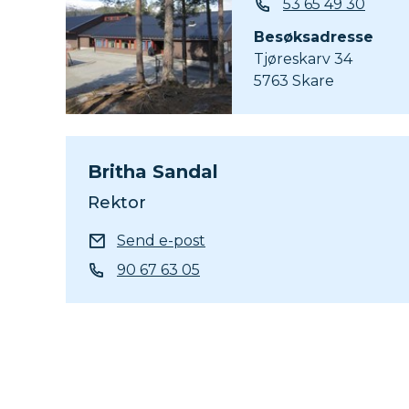
Telefon
53 65 49 30
Besøksadresse
Tjøreskarv 34
5763 Skare
Britha Sandal
Rektor
E-post
Send e-post
Telefon
90 67 63 05