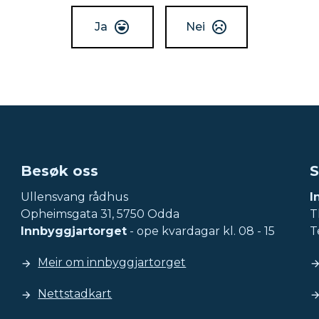
Ja
Nei
Besøk oss
S
Ullensvang rådhus
I
Opheimsgata 31, 5750 Odda
Tl
Innbyggjartorget
- ope kvardagar kl. 08 - 15
T
Meir om innbyggjartorget
Nettstadkart