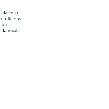
, dette er
r fulle hus
le i
endahuset,