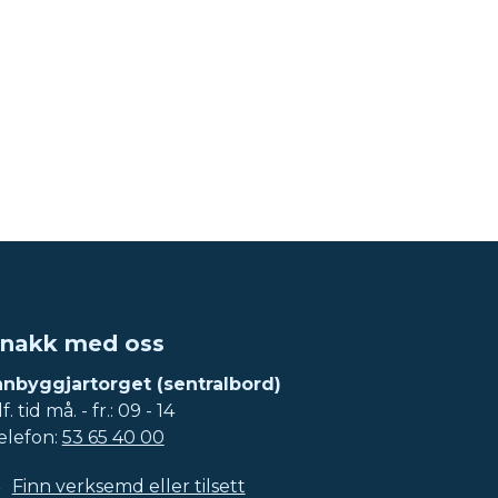
nakk med oss
nnbyggjartorget (sentralbord)
f. tid må. - fr.: 09 - 14
elefon:
53 65 40 00
Finn verksemd eller tilsett