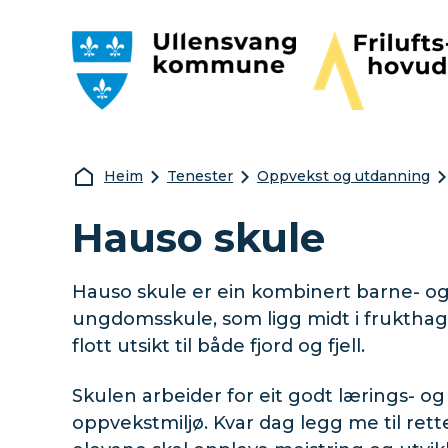
Ullensvang kommune
Friluftshovudst
Du er her:
Heim
Tenester
Oppvekst og utdanning
Hauso skule
Hauso skule er ein kombinert barne- o
ungdomsskule, som ligg midt i fruktha
flott utsikt til både fjord og fjell.
Skulen arbeider for eit godt lærings- og
oppvekstmiljø. Kvar dag legg me til rette