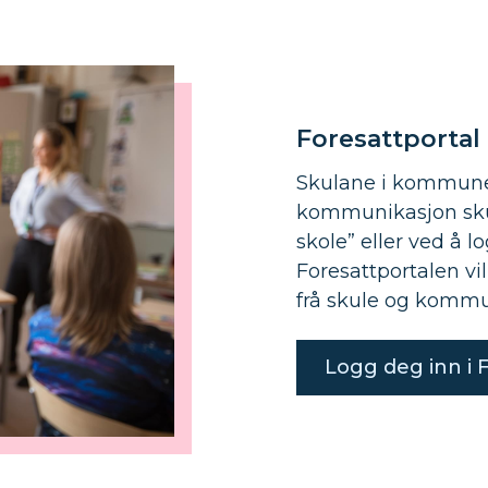
Foresattportal
Skulane i kommunen 
kommunikasjon sku
skole” eller ved å l
Foresattportalen vi
frå skule og kommun
Logg deg inn i 