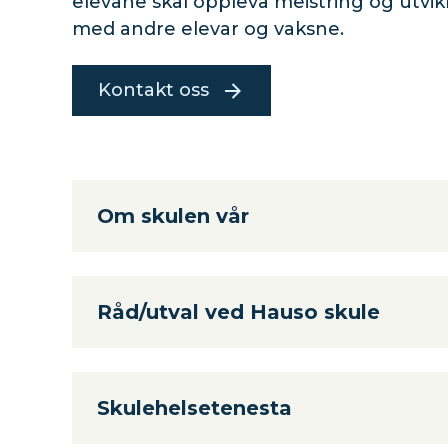
elevane skal oppleva meistring og utvik
med andre elevar og vaksne.
Kontakt oss
Om skulen vår
Råd/utval ved Hauso skule
Skulehelsetenesta