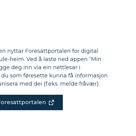
nyttar Foresattportalen for digital
le-heim. Ved å laste ned appen “Min
ogge deg inn via ein nettlesar i
l du som føresette kunna få informasjon
isera med dei (f.eks. melde fråvær).
Foresattportalen