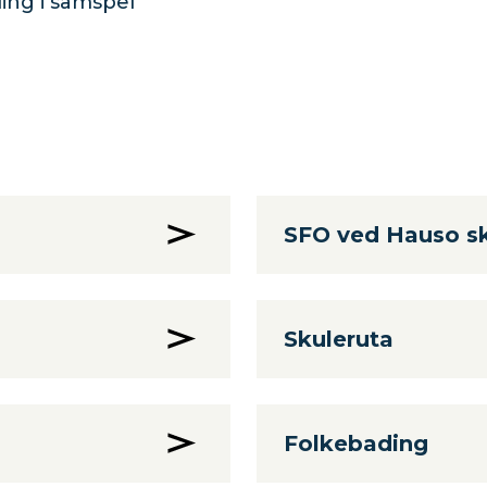
ling i samspel
SFO ved Hauso s
Skuleruta
Folkebading