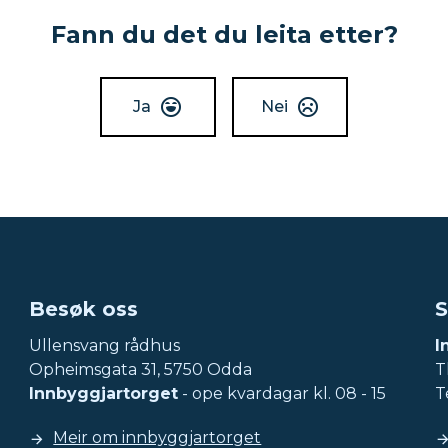
Fann du det du leita etter?
Ja
Nei
Besøk oss
S
Ullensvang rådhus
I
Opheimsgata 31, 5750 Odda
Tl
Innbyggjartorget
- ope kvardagar kl. 08 - 15
T
Meir om innbyggjartorget