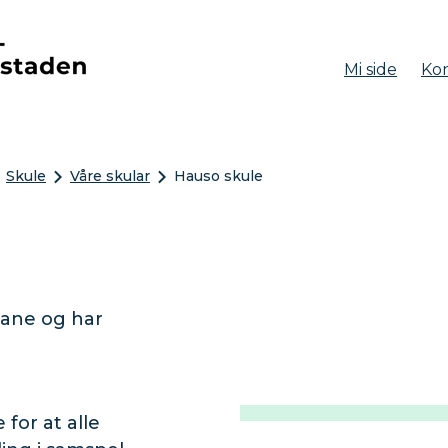
Mi side
Kon
aden
Skule
Våre skular
Hauso skule
g
gane og har
 for at alle