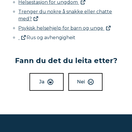
Helsestasjon for ungdom
Trenger du nokre å snakke eller chatte
med?
Psykisk helsehjelp for barn og unge
Rus og avhengigheit
Fann du det du leita etter?
Ja
Nei