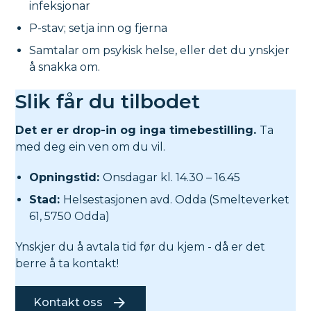
infeksjonar
P-stav; setja inn og fjerna
Samtalar om psykisk helse, eller det du ynskjer
å snakka om.
Slik får du tilbodet
Det er er drop-in og inga timebestilling.
Ta
med deg ein ven om du vil.
Opningstid:
Onsdagar kl. 14.30 – 16.45
Stad:
Helsestasjonen avd. Odda (Smelteverket
61, 5750 Odda)
Ynskjer du å avtala tid før du kjem - då er det
berre å ta kontakt!
Kontakt oss