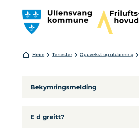
Ullensvang kommune
Friluftshovudst
Du er her:
Heim
Tenester
Oppvekst og utdanning
Bekymringsmelding
E d greitt?