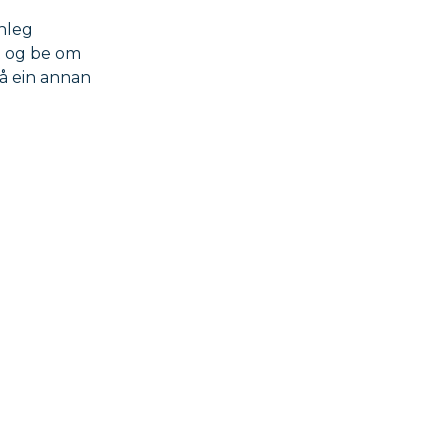
onleg
t og be om
rå ein annan