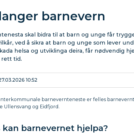
anger barnevern
enesta skal bidra til at barn og unge får trygg
lkår, ved å sikra at barn og unge som lever und
ada helsa og utviklinga deira, får nødvendig hj
rett tid.
27.03.2026 10:52
nterkommunale barnevernteneste er felles barnevernt
Ullensvang og Eidfjord.
s kan barnevernet hjelpa?