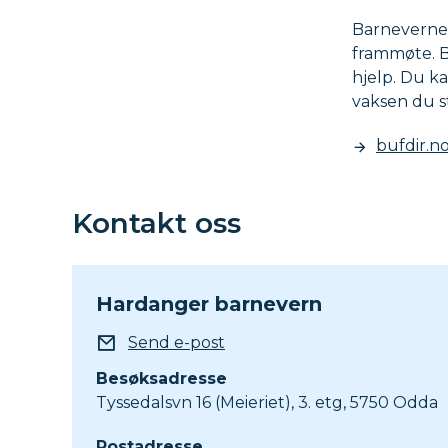
Barnevernet
frammøte. B
hjelp. Du ka
vaksen du st
bufdir.n
Kontakt oss
Hardanger barnevern
E-post
Send e-post
Besøksadresse
Tyssedalsvn 16 (Meieriet), 3. etg, 5750 Odda
Postadresse