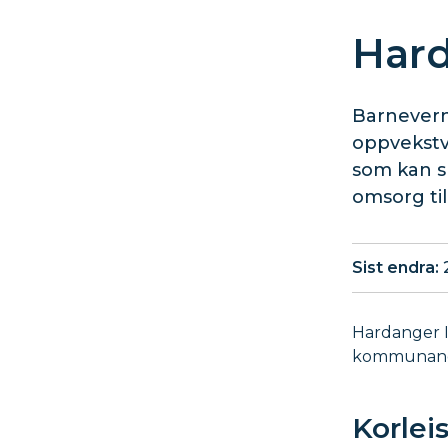
Hard
Barnevernt
oppvekstvi
som kan sk
omsorg til 
Sist endra
Hardanger I
kommunane 
Korlei