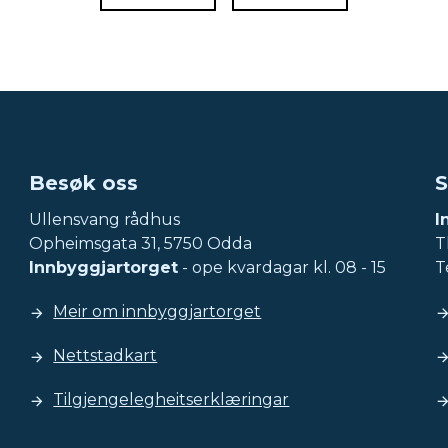
Besøk oss
S
Ullensvang rådhus
I
Opheimsgata 31, 5750 Odda
Tl
Innbyggjartorget
- ope kvardagar kl. 08 - 15
T
Meir om innbyggjartorget
Nettstadkart
Tilgjengelegheitserklæringar