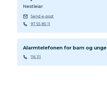
Nestleiar
E-post
Send e-post
Telefon
97 55 85 11
Alarmtelefonen for barn og unge
Telefon
116 111