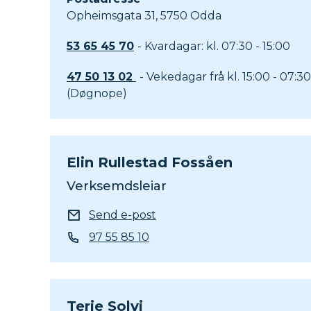
Opheimsgata 31, 5750 Odda
53 65 45 70
- Kvardagar: kl. 07:30 - 15:00
47 50 13 02
- Vekedagar frå kl. 15:00 - 07:3
(Døgnope)
Elin Rullestad Fossåen
Verksemdsleiar
E-post
Send e-post
Telefon
97 55 85 10
Terje Solvi