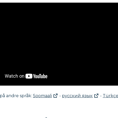
 på andre språk:
Soomaali
-
русский язык
-
Türkç