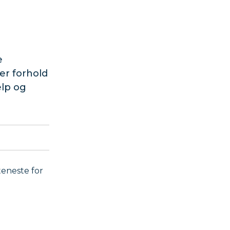
e
er forhold
elp og
eneste for