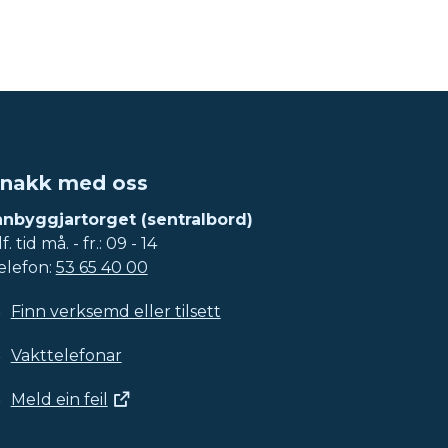
nakk med oss
nnbyggjartorget (sentralbord)
f. tid må. - fr.: 09 - 14
elefon:
53 65 40 00
Finn verksemd eller tilsett
Vakttelefonar
Meld ein feil