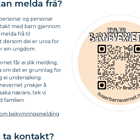
an melda frå?
personar og personar
ontakt med barn gjennom
melda frå til
 dersom dei er uroa for
ler ein ungdom.
net får ei slik melding,
ra om det er grunnlag for
ng ei undersøking.
evernet ynskjer å
saka nærare, tek vi
 familien.
r om bekymringsmelding
s ta kontakt?