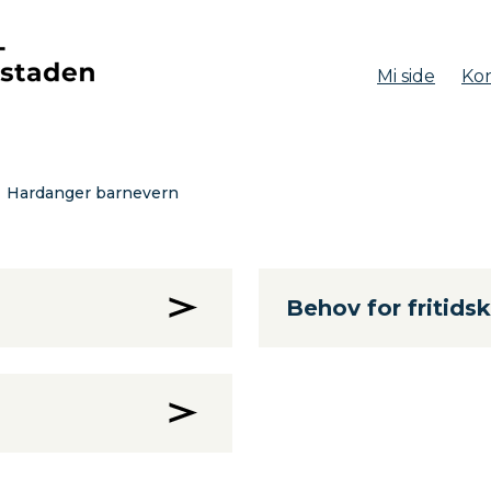
Mi side
Kon
aden
Hardanger barnevern
Behov for fritid