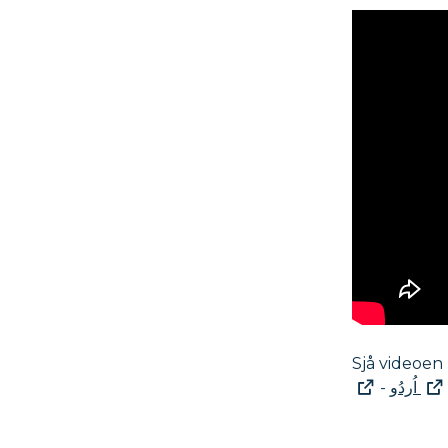
Sjå videoen
-
اُردُو‎