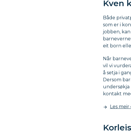
Kven k
Både privat
som er i k
jobben, kan 
barnevernet
eit born el
Når barnever
vil vi vurde
å setja i ga
Dersom barn
undersøkja 
kontakt med
Les mei
Korlei