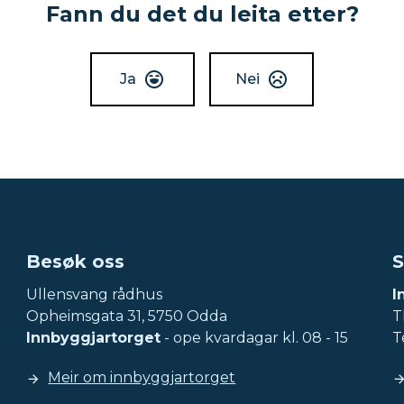
Fann du det du leita etter?
Ja
Nei
Besøk oss
S
Ullensvang rådhus
I
Opheimsgata 31, 5750 Odda
Tl
Innbyggjartorget
- ope kvardagar kl. 08 - 15
T
Meir om innbyggjartorget