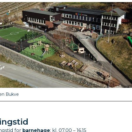
en Bukve
ngstid
gstid for
barnehage
: kl. 07.00 – 16.15