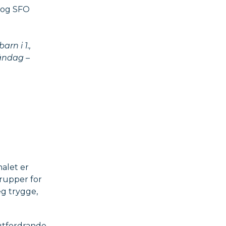
d og SFO
rn i 1.,
Måndag –
nalet er
grupper for
eg trygge,
 utfordrande