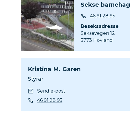
Sekse barnehag
Telefon
46 91 28 95
Besøksadresse
Seksevegen 12
5773 Hovland
Kristina M. Garen
Styrar
E-post
Send e-post
Telefon
46 91 28 95