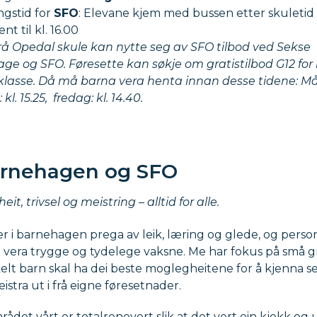
gstid for
SFO
: Elevane kjem med bussen etter skuleti
nt til kl. 16.00
frå Opedal skule kan nytte seg av SFO tilbod ved Sekse
e og SFO. Føresette kan søkje om gratistilbod G12 for ba
3. klasse. Då må barna vera henta innan desse tidene: 
kl. 15.25, fredag: kl. 14.40.
rnehagen og SFO
eit, trivsel og meistring – alltid for alle.
r i barnehagen prega av leik, læring og glede, og perso
å vera trygge og tydelege vaksne. Me har fokus på små 
kelt barn skal ha dei beste moglegheitene for å kjenna s
eistra ut i frå eigne føresetnader.
ådet vårt er totalrenovert slik at det vert ein kjekk og