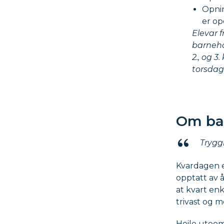
Opnin
er ope
Elevar 
barnehag
2., og 
torsdag: 
Om ba
Tryggh
Kvardagen e
opptatt av 
at kvart en
trivast og m
Heile uteomr