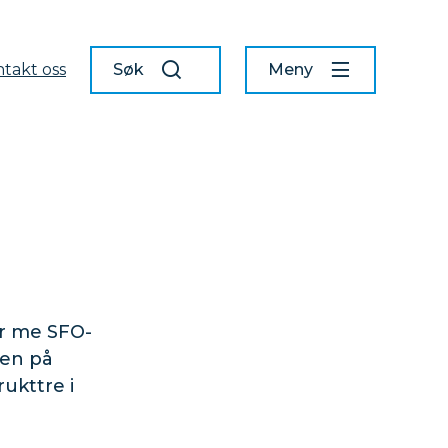
takt oss
Søk
Meny
ar me SFO-
len på
rukttre i