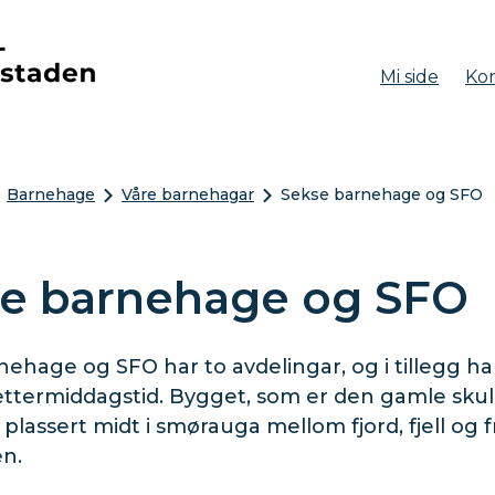
Mi side
Kon
aden
Barnehage
Våre barnehagar
Sekse barnehage og SFO
e barnehage og SFO
nehage og SFO har to avdelingar, og i tillegg h
 ettermiddagstid. Bygget, som er den gamle sku
 plassert midt i smørauga mellom fjord, fjell og f
n.