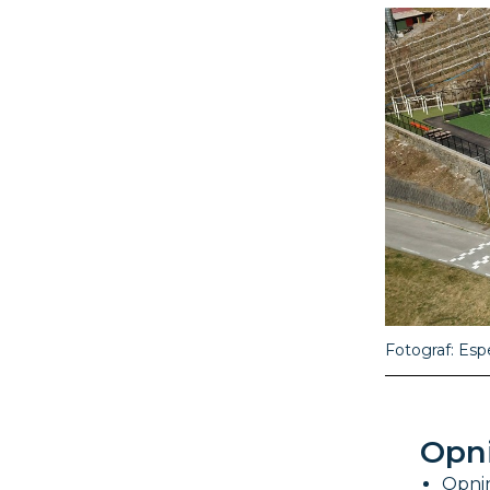
Esp
Opni
Opnin