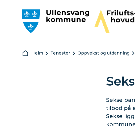
Ullensvang kommune
Friluftshovudst
Du er her:
Heim
Tenester
Oppvekst og utdanning
Seks
Sekse bar
tilbod på
Sekse ligg
kommune