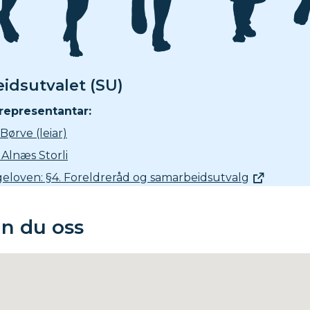
idsutvalet (SU)
representantar:
Børve (leiar)
 Alnæs Storli
eloven: §4. Foreldreråd og samarbeidsutvalg
nn du oss