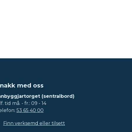
nakk med oss
nnbyggjartorget (sentralbord)
f. tid må. - fr.: 09 - 14
elefon:
53 65 40 00
Finn verksemd eller tilsett