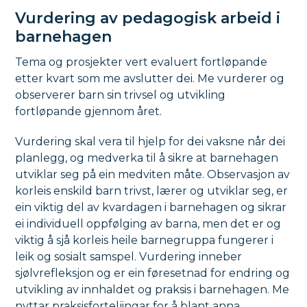
Vurdering av pedagogisk arbeid i
barnehagen
Tema og prosjekter vert evaluert fortløpande
etter kvart som me avslutter dei. Me vurderer og
observerer barn sin trivsel og utvikling
fortløpande gjennom året.
Vurdering skal vera til hjelp for dei vaksne når dei
planlegg, og medverka til å sikre at barnehagen
utviklar seg på ein medviten måte. Observasjon av
korleis enskild barn trivst, lærer og utviklar seg, er
ein viktig del av kvardagen i barnehagen og sikrar
ei individuell oppfølging av barna, men det er og
viktig å sjå korleis heile barnegruppa fungerer i
leik og sosialt samspel. Vurdering inneber
sjølvrefleksjon og er ein føresetnad for endring og
utvikling av innhaldet og praksis i barnehagen. Me
nyttar praksisforteljingar for å blant anna