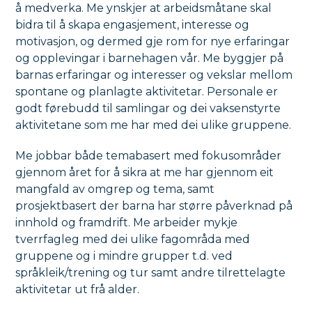
å medverka. Me ynskjer at arbeidsmåtane skal
bidra til å skapa engasjement, interesse og
motivasjon, og dermed gje rom for nye erfaringar
og opplevingar i barnehagen vår. Me byggjer på
barnas erfaringar og interesser og vekslar mellom
spontane og planlagte aktivitetar. Personale er
godt førebudd til samlingar og dei vaksenstyrte
aktivitetane som me har med dei ulike gruppene.
Me jobbar både temabasert med fokusområder
gjennom året for å sikra at me har gjennom eit
mangfald av omgrep og tema, samt
prosjektbasert der barna har større påverknad på
innhold og framdrift. Me arbeider mykje
tverrfagleg med dei ulike fagområda med
gruppene og i mindre grupper t.d. ved
språkleik/trening og tur samt andre tilrettelagte
aktivitetar ut frå alder.