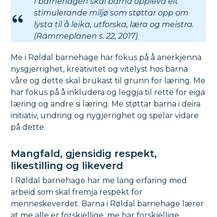
I barnehagen skal barna oppleva eit
stimulerande miljø som støttar opp om
lysta til å leika, utforska, læra og meistra.
(Rammeplanen s. 22, 2017)
Me i Røldal barnehage har fokus på å anerkjenna
nysgjerrighet, kreativitet og vitelyst hos barna
våre og dette skal brukast til grunn for læring. Me
har fokus på å inkludera og leggja til rette for eiga
læring og andre si læring. Me støttar barna i deira
initiativ, undring og nygjerrighet og spelar vidare
på dette.
Mangfald, gjensidig respekt,
likestilling og likeverd
I Røldal barnehage har me lang erfaring med
arbeid som skal fremja respekt for
menneskeverdet. Barna i Røldal barnehage lærer
at me alle er forskjellige, me har forskjellige