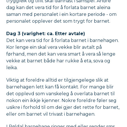
tryggleik og tillit skal dannast i samspel. Andre
dag kan det vera tid for å forlata barnet aleina
saman med personalet i ein kortare periode - om
personalet opplever det som trygt for barnet.
Dag 3 (varighet: ca. Etter avtale)
Det kan vera tid for å forlata barnet i barnehagen.
Kor lenge ein skal vera vekke blir avtalt på
førhand, men det kan vera smart å vera så lenge
vekke at barnet både har rukke å eta, sova og
leika.
Viktig at foreldre alltid er tilgjengelege slik at
barnehagen lett kan få kontakt. For mange blir
det opplevd som vanskeleg å overlata barnet til
nokon ein ikkje kjenner. Nokre foreldre føler seg
usikre i forhold til om dei gjer det rette for barnet,
eller om barnet vil trivast i barnehagen.
I Røldal barnehage ringer med eller sender sms