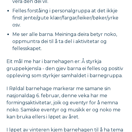
vera den dei vil.
Felles forståing i personalgruppa at det ikkje
finst jente/gute klær/fargar/leiker/bøker/yrke
osv.
Me ser alle barna. Meininga deira betyr noko,
oppmuntra dei til å ta del i aktivitetar og
fellesskapet.
Eit mål me har i barnehagen er: Å styrkja
gruppekjensla - den gjev barna ei felles og positiv
oppleving som styrkjer samhaldet i barnegruppa.
I Røldal barnehage markerar me samane sin
nasjonaldag 6. februar, denne veka har me
formingsaktivitetar, joik og eventyr for å nemna
noko. Samiske eventyr og musikk er og noko me
kan bruka ellers i løpet av året.
I løpet av vinteren kjem barnehagen til å ha tema