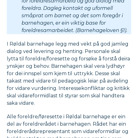
for foreldresamarbeid og god dialog med
foreldra. Dagleg kontakt og uformell
småprat om barnet og det som foregår i
barnehagen, er ein viktig base for
foreldresamarbeidet. (Barnehageloven §1).
I Røldal barnehage legg med vekt på god jamleg
dialog ved levering og henting. Personale skal
lytta til foreldre/foresette og forsøke å forstå deira
ynskjer og behov. Barnehagen skal vera lydhøyr
for dei innspel som kjem til uttrykk. Desse skal
takast med vidare til pedagogisk leiar på avdeling
for vidare vurdering. Interessekonfliktar og kritikk
skal vidareformidlast til styrar som skal handtera
saka vidare.
Alle foreldre/føresette i Røldal barnehage er ein
del av foreldrerådet i barnehagen. Rådet har ein
foreldrerådsrepresentant som vidareformidlar og