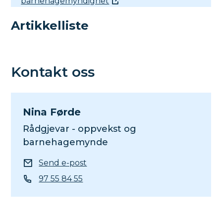
barnehagemyndighet
Artikkelliste
Kontakt oss
Nina Førde
Rådgjevar - oppvekst og
barnehagemynde
E-post
Send e-post
Telefon
97 55 84 55