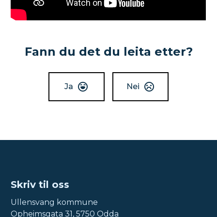
Fann du det du leita etter?
Ja
Nei
Skriv til oss
Ullensvang kommune
Opheimsgata 31, 5750 Odda