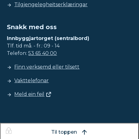
Tilgjengelegheitserklæringar
Snakk med oss
Innbyggjartorget (sentralbord)
Tlf. tid må. - fr.: 09 - 14
Telefon:
53 65 40 00
Finn verksemd eller tilsett
Vakttelefonar
Meld ein feil
Til toppen
I