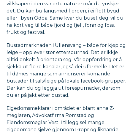
villskapen i den varierte naturen når du ynskjer
det. Du kan bu langsmed fjorden, i ei flott bygd
eller i byen Odda. Same kvar du buset deg, vil du
ha kort veg til både fjord og fjell, fonn og foss,
frukt og festival.
Bustadmarknaden i Ullensvang – både for kjøp og
leige – opplever stor etterspurnad. Det er ikkje
alltid enkelt å orientera seg. Vår oppfordring er å
sjekka ut fleire kanalar, også dei uformelle. Det er
til dømes mange som annonserer komande
bustader til sals/leige på lokale facebook-grupper.
Der kan du og leggja ut førespurnader, dersom
du er på jakt etter bustad.
Eigedomsmeklarar i området er blant anna Z-
meglaren, Advokatfirma Romstad og
Eiendomsmeglar Vest. I tillegg sel mange
eigedomane sjølve gjennom Propr og liknande.