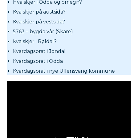
Hva skjer i Odda og omegn?
Kva skjer på austsida?
Kva skjer på vestsida?
5763 – bygda vår (Skare)
Kva skjer i Røldal?
Kvardagsprat i Jondal
Kvardagsprat i Odda
Kvardagsprat i nye Ullensvang kommune