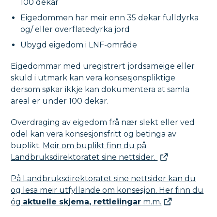
100 dekar
Eigedommen har meir enn 35 dekar fulldyrka
og/ eller overflatedyrka jord
Ubygd eigedom i LNF-område
Eigedommar med uregistrert jordsameige eller
skuld i utmark kan vera konsesjonspliktige
dersom søkar ikkje kan dokumentera at samla
areal er under 100 dekar.
Overdraging av eigedom frå nær slekt eller ved
odel kan vera konsesjonsfritt og betinga av
buplikt.
Meir om buplikt finn du på
Landbruksdirektoratet sine nettsider.
På Landbruksdirektoratet sine nettsider kan du
og lesa meir utfyllande om konsesjon. Her finn du
óg
aktuelle skjema, rettleiingar
m.m.