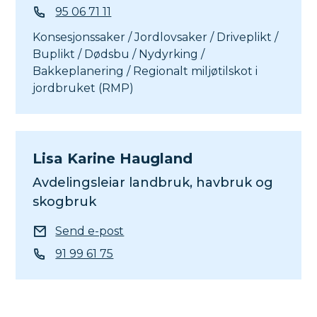
Mobil
95 06 71 11
Konsesjonssaker / Jordlovsaker / Driveplikt /
Buplikt / Dødsbu / Nydyrking /
Bakkeplanering / Regionalt miljøtilskot i
jordbruket (RMP)
Lisa Karine Haugland
Avdelingsleiar landbruk, havbruk og
skogbruk
E-post
Send e-post
Telefon
91 99 61 75