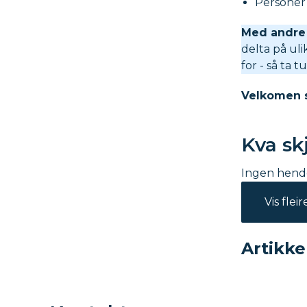
Personer 
Med andre 
delta på uli
for - så ta 
Velkomen s
Kva skj
Ingen hende
Vis flei
Artikke