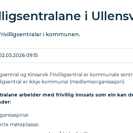
illigsentralane i Ullen
 frivilligsentralar i kommunen.
02.03.2026 09:15
igsentral og Kinsarvik Frivilligsentral er kommunale sent
illigsentral er ikkje-kommunal (medlemsorganisasjon).
ntralane arbeider med frivillig innsats som ein kan de
der:
ganisasjonar.
rte møteplassar.