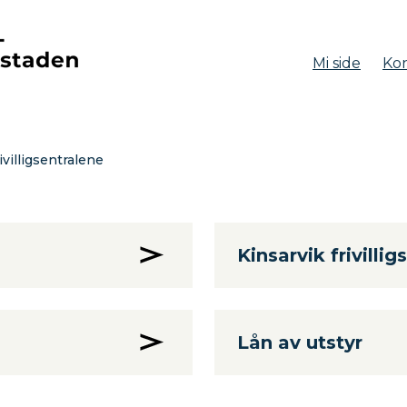
Mi side
Kon
aden
ivilligsentralene
Kinsarvik frivillig
Lån av utstyr