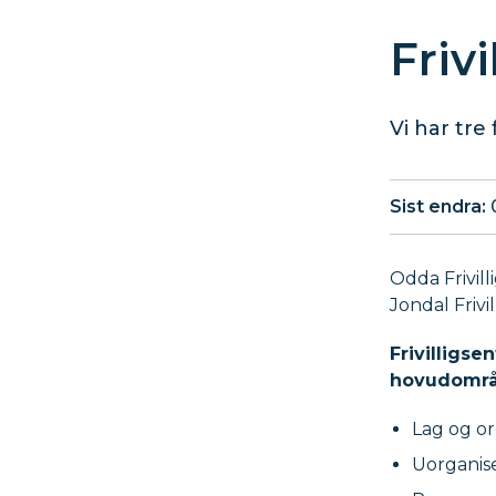
Friv
Vi har tre
Sist endra
Odda Frivill
Jondal Friv
Frivilligse
hovudområ
Lag og or
Uorganise