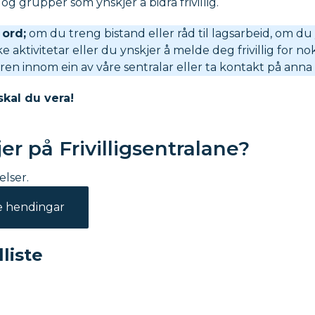
og grupper som ynskjer å bidra frivillig.
ord;
om du treng bistand eller råd til lagsarbeid, om du 
ke aktivitetar eller du ynskjer å melde deg frivillig for 
turen innom ein av våre sentralar eller ta kontakt på anna 
kal du vera!
er på Frivilligsentralane?
lser.
re hendingar
lliste