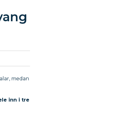
svang
ralar, medan
le inn i tre