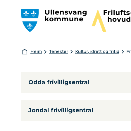
Ullensvang kommune
Friluftshovudst
Du er her:
Heim
Tenester
Kultur, idrett og fritid
Fr
Odda frivilligsentral
Jondal frivilligsentral