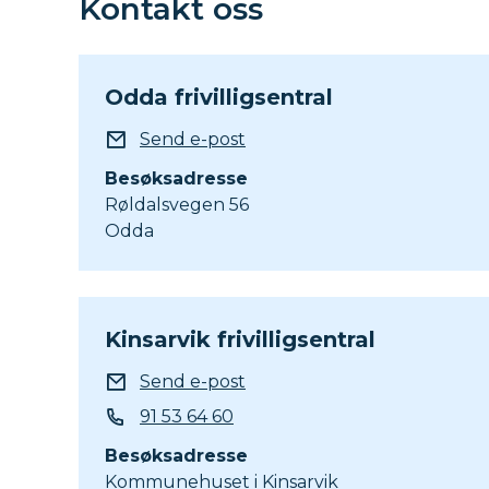
Kontakt oss
Odda frivilligsentral
E-post
Send e-post
Besøksadresse
Røldalsvegen 56
Odda
Kinsarvik frivilligsentral
E-post
Send e-post
Telefon
91 53 64 60
Besøksadresse
Kommunehuset i Kinsarvik