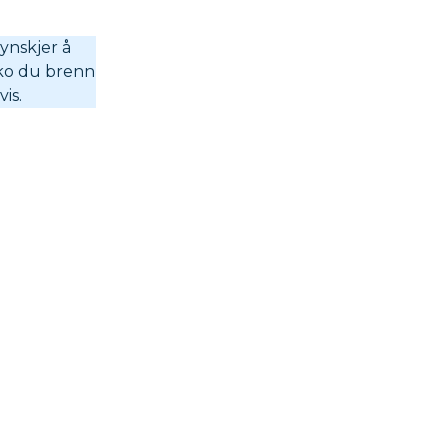
ynskjer å
noko du brenn
vis.