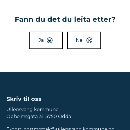
Fann du det du leita etter?
Ja
Nei
Skriv til oss
Ullensvang kommune
Opheimsgata 31, 5750 Odda
E-post:
postmottak@ullensvang.kommune.no