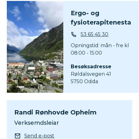
Ergo- og
fysioterapitenesta
Telefon
53 65 45 30
Opningstid: mån - fre kl
08:00 - 15:00
Besøksadresse
Røldalsvegen 41
5750 Odda
Randi Rønhovde Opheim
Verksemdsleiar
E-post
Send e-post